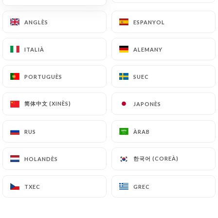
ANGLÈS
ANGLÈS
ESPANYOL
ESPANYOL
295 RESSENYA
CRÊPERIE
ITALIÀ
ITALIÀ
ALEMANY
ALEMANY
3 Rue De La Porte Guillaume
28000 Chartres France
PORTUGUÈS
PORTUGUÈS
SUEC
SUEC
简体中文 (XINÈS)
简体中文 (XINÈS)
JAPONÈS
JAPONÈS
RUS
RUS
ÀRAB
ÀRAB
한국어 (COREÀ)
한국어 (COREÀ)
HOLANDÈS
HOLANDÈS
TXEC
TXEC
GREC
GREC
Qui som?