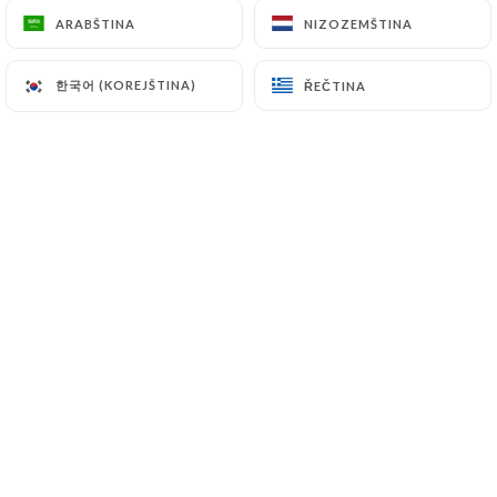
ARABŠTINA
ARABŠTINA
NIZOZEMŠTINA
NIZOZEMŠTINA
Hodnotil uživatel Antje B.
한국어 (KOREJŠTINA)
한국어 (KOREJŠTINA)
ŘEČTINA
ŘEČTINA
A
5/5
Super lecker und super freundlich -
absolut empfehlenswert
07/07/2026
•
12:31
Hodnotil uživatel Verónica A.
V
5/5
27/06/2026
•
10:56
Hodnotil uživatel Ethan N.
E
5/5
There's four special crepes (or actually
galettes, I think) of the house. I had the