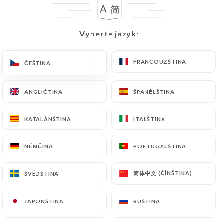
CS
NABÍDKA
Vyberte jazyk:
Vyberte jazyk:
FRANCOUZŠTINA
FRANCOUZŠTINA
ČEŠTINA
ČEŠTINA
/
DOMŮ
RECENZE
ANGLIČTINA
ANGLIČTINA
ŠPANĚLŠTINA
ŠPANĚLŠTINA
Recenze
KATALÁNŠTINA
KATALÁNŠTINA
ITALŠTINA
ITALŠTINA
NĚMČINA
NĚMČINA
PORTUGALŠTINA
PORTUGALŠTINA
295 recenze společnosti Uniiti
简体中文 (ČÍNŠTINA)
简体中文 (ČÍNŠTINA)
ŠVÉDŠTINA
ŠVÉDŠTINA
4.6 / 5
JAPONŠTINA
JAPONŠTINA
RUŠTINA
RUŠTINA
100% skutečné, ověřené recenze.