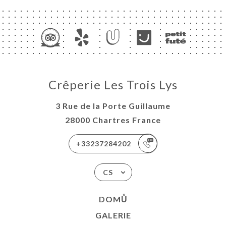
Crêperie Les Trois Lys
3 Rue de la Porte Guillaume
28000 Chartres France
+33237284202
CS
DOMŮ
GALERIE