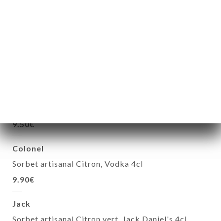
Vanille fondante
Glace vanille, chocolat maison,, crème fouettée,
amandes
9.50€
Trois chocolat
Glace Chocolat, Glace Chocolat Blanc, Glace Nuty,
Caramel maison au beurre salée, crème fouettée
9.50€
Colonel
Sorbet artisanal Citron, Vodka 4cl
9.90€
Jack
Sorbet artisanal Citron vert, Jack Daniel's 4cl