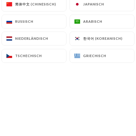
简体中文 (CHINESISCH)
简体中文 (CHINESISCH)
JAPANISCH
JAPANISCH
RUSSISCH
RUSSISCH
ARABISCH
ARABISCH
NOS OMELETTES
한국어 (KOREANISCH)
한국어 (KOREANISCH)
NIEDERLÄNDISCH
NIEDERLÄNDISCH
Toutes nos omelettes sont fabriqués
TSCHECHISCH
TSCHECHISCH
GRIECHISCH
GRIECHISCH
minute, à partir des oeufs de plein air de
M.Debray
La tortilla
3 oeufs, pommes de terre, jambon blanc, emmenta,
ciboulette, salade.
12.50€
La karadoc