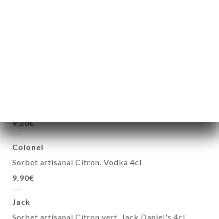
Vanille fondante
Glace vanille, chocolat maison,, crème fouettée,
amandes
9.50€
Trois chocolat
Glace Chocolat, Glace Chocolat Blanc, Glace Nuty,
Caramel maison au beurre salée, crème fouettée
9.50€
Colonel
Sorbet artisanal Citron, Vodka 4cl
9.90€
Jack
Sorbet artisanal Citron vert, Jack Daniel's 4cl