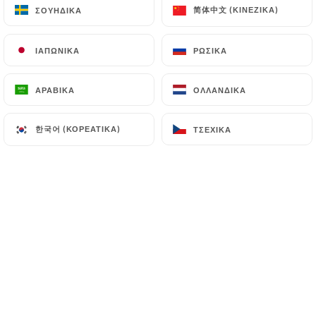
简体中文 (ΚΙΝΈΖΙΚΑ)
简体中文 (ΚΙΝΈΖΙΚΑ)
ΣΟΥΗΔΙΚΆ
ΣΟΥΗΔΙΚΆ
ΙΑΠΩΝΙΚΆ
ΙΑΠΩΝΙΚΆ
ΡΩΣΙΚΆ
ΡΩΣΙΚΆ
NOS OMELETTES
ΑΡΑΒΙΚΆ
ΑΡΑΒΙΚΆ
ΟΛΛΑΝΔΙΚΆ
ΟΛΛΑΝΔΙΚΆ
Toutes nos omelettes sont fabriqués
한국어 (ΚΟΡΕΆΤΙΚΑ)
한국어 (ΚΟΡΕΆΤΙΚΑ)
ΤΣΈΧΙΚΑ
ΤΣΈΧΙΚΑ
minute, à partir des oeufs de plein air de
M.Debray
La tortilla
3 oeufs, pommes de terre, jambon blanc, emmenta,
ciboulette, salade.
12.50€
La karadoc